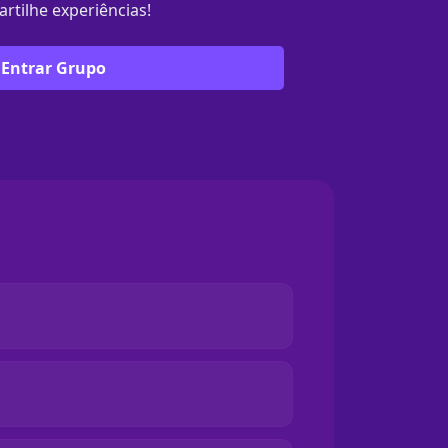
rtilhe experiências!
Entrar Grupo