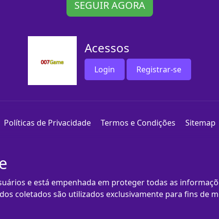
SEGUIR AGORA
Acessos
Login
Registrar-se
Políticas de Privacidade
Termos e Condições
Sitemap
de
usuários e está empenhada em proteger todas as informaçõ
os coletados são utilizados exclusivamente para fins de m