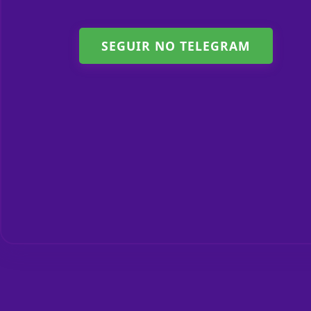
SEGUIR NO TELEGRAM