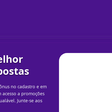
elhor
postas
ônus no cadastro e em
m acesso a promoções
ualável. Junte-se aos