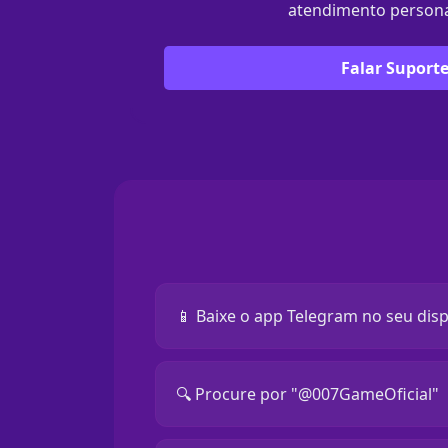
atendimento persona
Falar Suport
📱 Baixe o app Telegram no seu disp
🔍 Procure por "@007GameOficial"