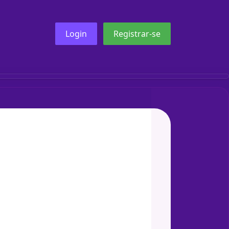
Login
Registrar-se