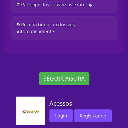
💬 Participe das conversas e interaja
🎁 Receba bônus exclusivos
automaticamente
SEGUIR AGORA
Acessos
Login
Registrar-se