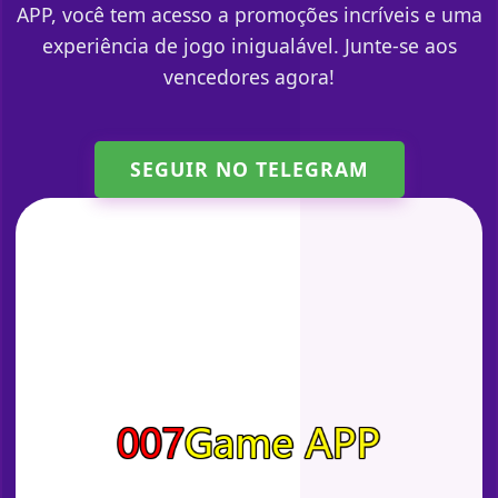
APP, você tem acesso a promoções incríveis e uma
experiência de jogo inigualável. Junte-se aos
vencedores agora!
SEGUIR NO TELEGRAM