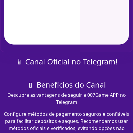
📱 Canal Oficial no Telegram!
📱 Benefícios do Canal
Descubra as vantagens de seguir a 007Game APP no
Telegram
Configure métodos de pagamento seguros e confiáveis
para facilitar depósitos e saques. Recomendamos usar
métodos oficiais e verificados, evitando opções não