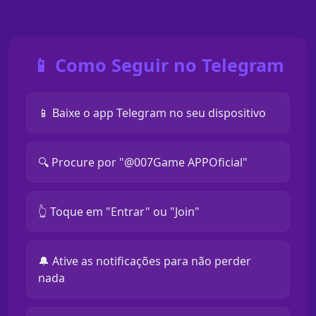
📱 Como Seguir no Telegram
📱 Baixe o app Telegram no seu dispositivo
🔍 Procure por "@007Game APPOficial"
👆 Toque em "Entrar" ou "Join"
🔔 Ative as notificações para não perder
nada