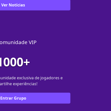
Ver Notícias
Comunidade VIP
1000+
unidade exclusiva de jogadores e
rtilhe experiências!
Entrar Grupo