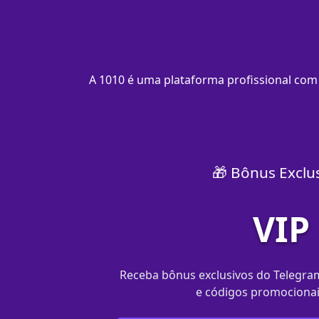
A 1010 é uma plataforma profissional com a
🎁 Bônus Exclu
VIP
Receba bônus exclusivos do Telegra
e códigos promocionai