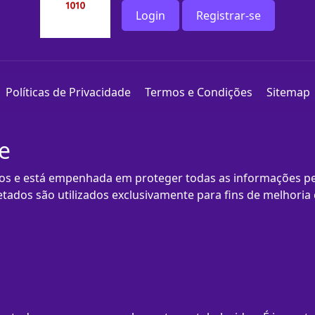
Login
Registrar-se
Políticas de Privacidade
Termos e Condições
Sitemap
de
rios e está empenhada em proteger todas as informações p
tados são utilizados exclusivamente para fins de melhoria