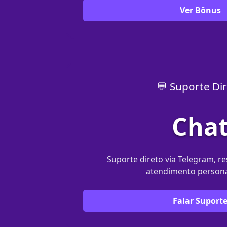
Ver Bônus
💬 Suporte Di
Cha
Suporte direto via Telegram, r
atendimento persona
Falar Suport