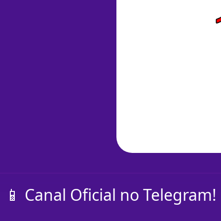
📱 Canal Oficial no Telegram!