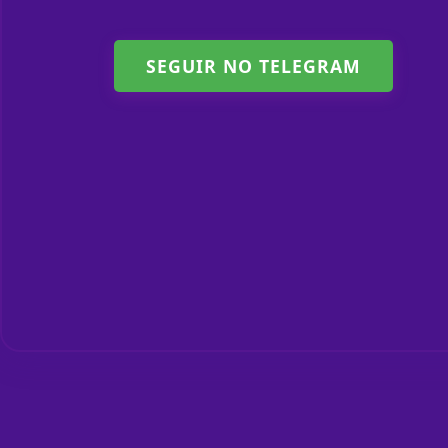
SEGUIR NO TELEGRAM