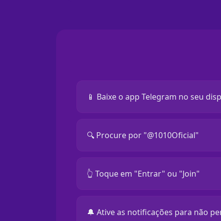
📱 Baixe o app Telegram no seu disp
🔍 Procure por "@1010Oficial"
👆 Toque em "Entrar" ou "Join"
🔔 Ative as notificações para não p