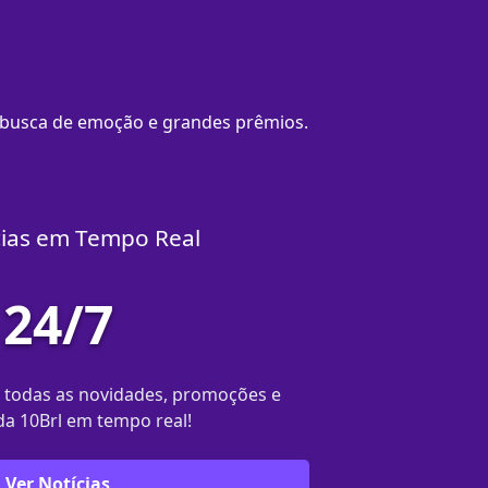
m busca de emoção e grandes prêmios.
cias em Tempo Real
24/7
e todas as novidades, promoções e
da 10Brl em tempo real!
Ver Notícias