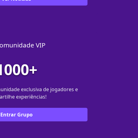
Comunidade VIP
1000+
unidade exclusiva de jogadores e
rtilhe experiências!
Entrar Grupo