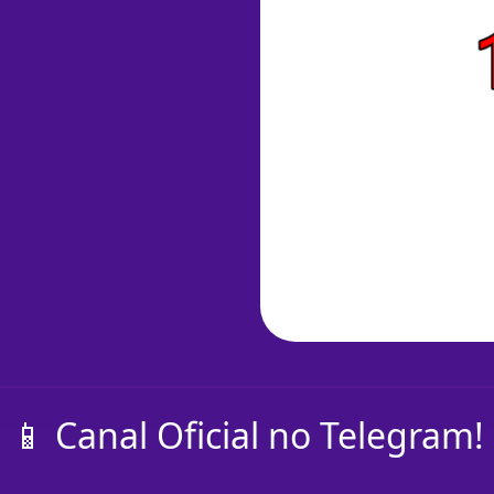
📱 Canal Oficial no Telegram!