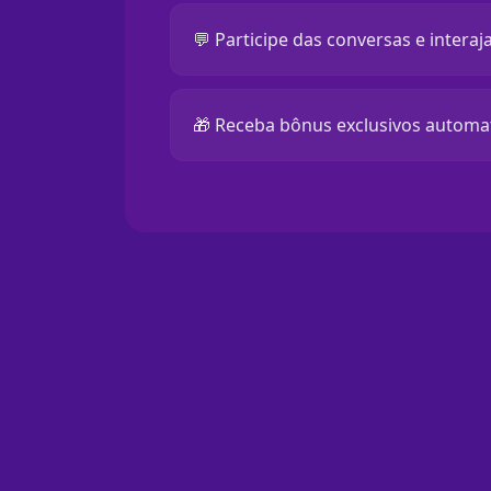
💬 Participe das conversas e interaj
🎁 Receba bônus exclusivos autom