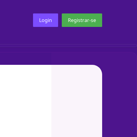
Login
Registrar-se