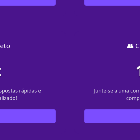
reto
👥 
t
espostas rápidas e
Junte-se a uma com
lizado!
compa
e