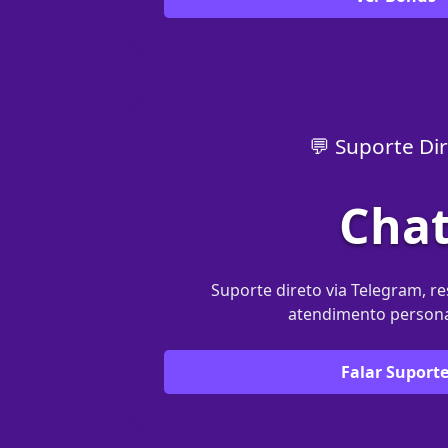
💬 Suporte Di
Cha
Suporte direto via Telegram, r
atendimento persona
Falar Suport