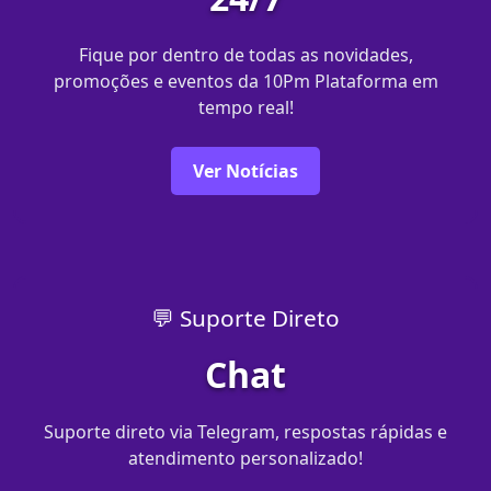
Fique por dentro de todas as novidades,
promoções e eventos da 10Pm Plataforma em
tempo real!
Ver Notícias
💬 Suporte Direto
Chat
Suporte direto via Telegram, respostas rápidas e
atendimento personalizado!