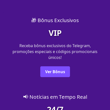
🎁 Bônus Exclusivos
VIP
Receba bônus exclusivos do Telegram,
promoções especiais e códigos promocionais
únicos!
Ver Bônus
📢 Notícias em Tempo Real
24/7