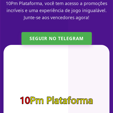
10Pm Plataforma, você tem acesso a promoções
incríveis e uma experiência de jogo inigualável.
Junte-se aos vencedores agora!
SEGUIR NO TELEGRAM