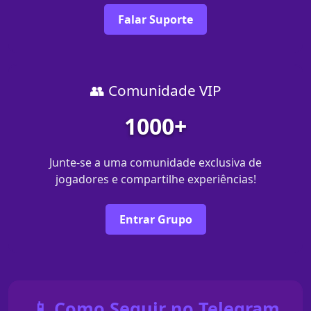
Falar Suporte
👥 Comunidade VIP
1000+
Junte-se a uma comunidade exclusiva de
jogadores e compartilhe experiências!
Entrar Grupo
📱 Como Seguir no Telegram