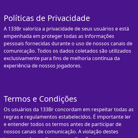
Políticas de Privacidade
A 133Br valoriza a privacidade de seus usuários e está
empenhada em proteger todas as informações
pessoais fornecidas durante o uso de nossos canais de
comunicação. Todos os dados coletados são utilizados
exclusivamente para fins de melhoria contínua da
experiência de nossos jogadores.
Termos e Condições
Os usuários da 133Br concordam em respeitar todas as
regras e regulamentos estabelecidos. É importante ler
e entender todos os termos antes de participar de
nossos canais de comunicação. A violação destes