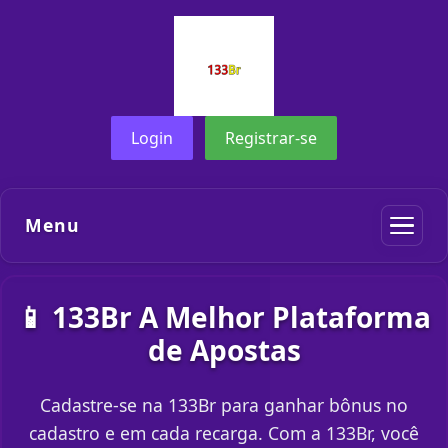
Login
Registrar-se
Menu
📱 133Br A Melhor Plataforma
de Apostas
Cadastre-se na 133Br para ganhar bônus no
cadastro e em cada recarga. Com a 133Br, você