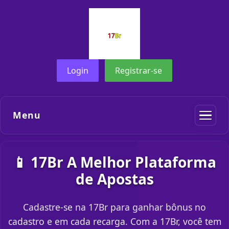
Login
Registrar-se
Menu
📱 17Br A Melhor Plataforma
de Apostas
Cadastre-se na 17Br para ganhar bônus no
cadastro e em cada recarga. Com a 17Br, você tem