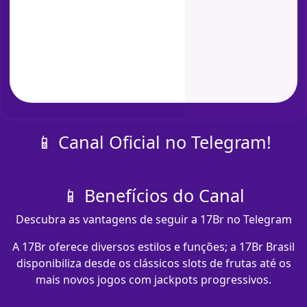
📱 Canal Oficial no Telegram!
📱 Benefícios do Canal
Descubra as vantagens de seguir a 17Br no Telegram
A 17Br oferece diversos estilos e funções; a 17Br Brasil
disponibiliza desde os clássicos slots de frutas até os
mais novos jogos com jackpots progressivos.