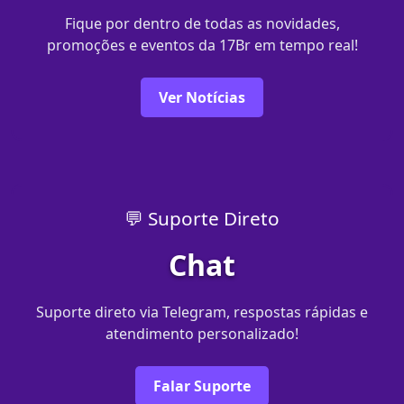
Fique por dentro de todas as novidades,
promoções e eventos da 17Br em tempo real!
Ver Notícias
💬 Suporte Direto
Chat
Suporte direto via Telegram, respostas rápidas e
atendimento personalizado!
Falar Suporte