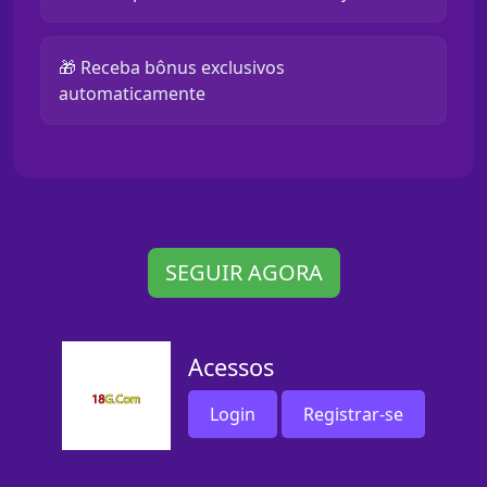
🎁 Receba bônus exclusivos
automaticamente
SEGUIR AGORA
Acessos
Login
Registrar-se