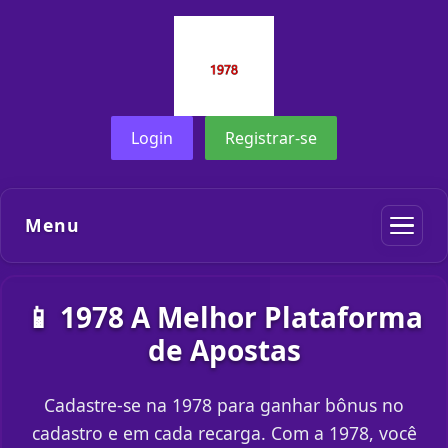
Login
Registrar-se
Menu
📱 1978 A Melhor Plataforma
de Apostas
Cadastre-se na 1978 para ganhar bônus no
cadastro e em cada recarga. Com a 1978, você