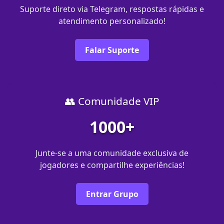
Suporte direto via Telegram, respostas rápidas e
atendimento personalizado!
Falar Suporte
👥 Comunidade VIP
1000+
Junte-se a uma comunidade exclusiva de
jogadores e compartilhe experiências!
Entrar Grupo