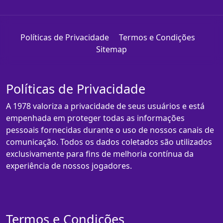
Políticas de Privacidade
Termos e Condições
Sitemap
Políticas de Privacidade
A 1978 valoriza a privacidade de seus usuários e está
empenhada em proteger todas as informações
pessoais fornecidas durante o uso de nossos canais de
comunicação. Todos os dados coletados são utilizados
exclusivamente para fins de melhoria contínua da
experiência de nossos jogadores.
Termos e Condições