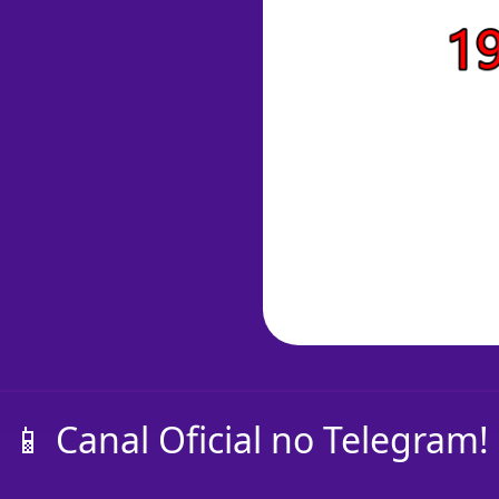
📱 Canal Oficial no Telegram!