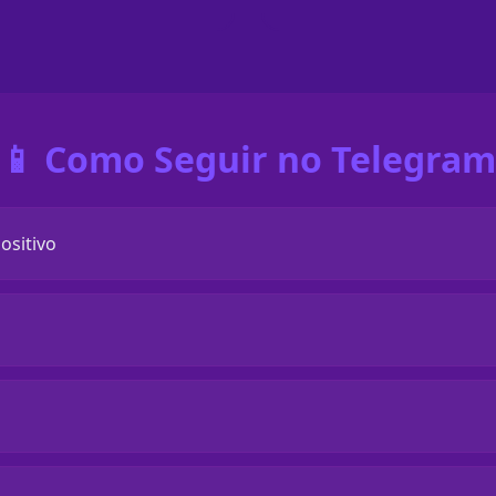
📱 Como Seguir no Telegram
ositivo