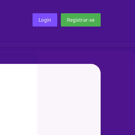
Login
Registrar-se