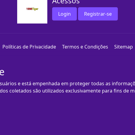
Acessos
Login
Registrar-se
Políticas de Privacidade
Termos e Condições
Sitemap
de
 usuários e está empenhada em proteger todas as informaçõ
os coletados são utilizados exclusivamente para fins de m