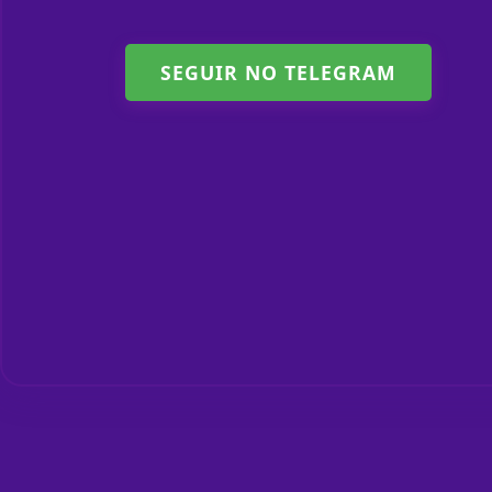
SEGUIR NO TELEGRAM