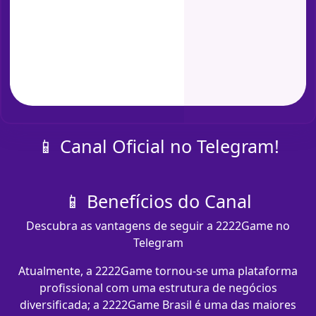
📱 Canal Oficial no Telegram!
📱 Benefícios do Canal
Descubra as vantagens de seguir a 2222Game no
Telegram
Atualmente, a 2222Game tornou-se uma plataforma
profissional com uma estrutura de negócios
diversificada; a 2222Game Brasil é uma das maiores