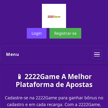
Login
Registrar-se
Menu
📱 2222Game A Melhor
Plataforma de Apostas
Cadastre-se na 2222Game para ganhar bônus no
cadastro e em cada recarga. Com a 2222Game,