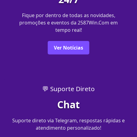
Fique por dentro de todas as novidades,
promoções e eventos da 2587Win.Com em
tempo real!
Ver Notícias
💬 Suporte Direto
Chat
Suporte direto via Telegram, respostas rápidas e
atendimento personalizado!