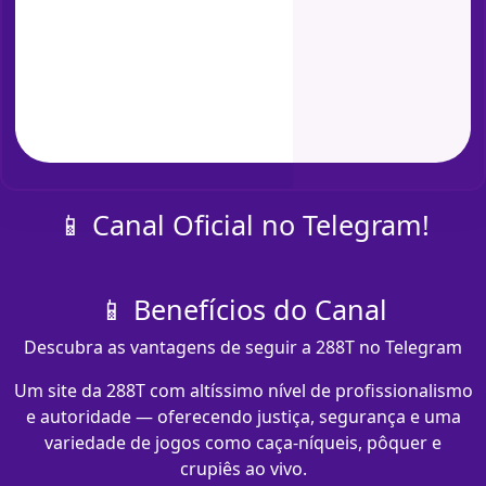
📱 Canal Oficial no Telegram!
📱 Benefícios do Canal
Descubra as vantagens de seguir a 288T no Telegram
Um site da 288T com altíssimo nível de profissionalismo
e autoridade — oferecendo justiça, segurança e uma
variedade de jogos como caça-níqueis, pôquer e
crupiês ao vivo.