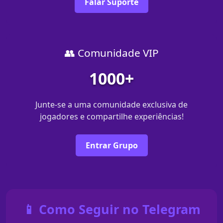
Falar Suporte
👥 Comunidade VIP
1000+
Junte-se a uma comunidade exclusiva de
jogadores e compartilhe experiências!
Entrar Grupo
📱 Como Seguir no Telegram