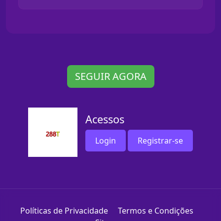
SEGUIR AGORA
Acessos
Login
Registrar-se
Políticas de Privacidade
Termos e Condições