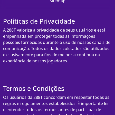
Sitemap
Políticas de Privacidade
A 288T valoriza a privacidade de seus usuários e está
empenhada em proteger todas as informações
pessoais fornecidas durante o uso de nossos canais de
comunicação. Todos os dados coletados são utilizados
exclusivamente para fins de melhoria contínua da
experiência de nossos jogadores.
Termos e Condições
Os usuários da 288T concordam em respeitar todas as
regras e regulamentos estabelecidos. É importante ler
e entender todos os termos antes de participar de