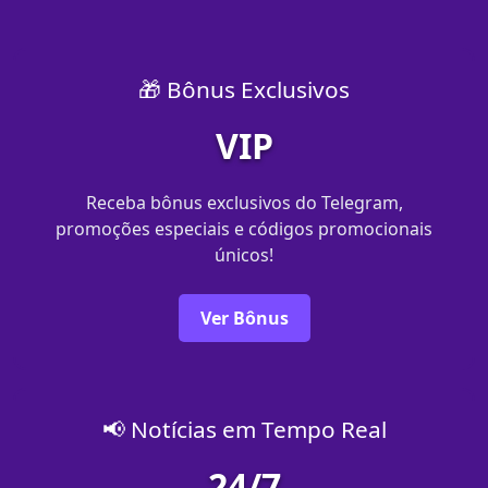
🎁 Bônus Exclusivos
VIP
Receba bônus exclusivos do Telegram,
promoções especiais e códigos promocionais
únicos!
Ver Bônus
📢 Notícias em Tempo Real
24/7