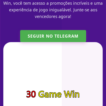
Win, você tem acesso a promoções incríveis e uma
experiência de jogo inigualável. Junte-se aos
vencedores agora!
SEGUIR NO TELEGRAM