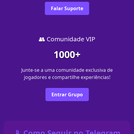
Falar Suporte
👥 Comunidade VIP
1000+
Junte-se a uma comunidade exclusiva de
jogadores e compartilhe experiências!
Entrar Grupo
📱 Como Seguir no Telegram