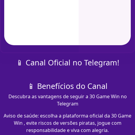
📱 Canal Oficial no Telegram!
📱 Benefícios do Canal
Descubra as vantagens de seguir a 30 Game Win no
Telegram
Aviso de saúde: escolha a plataforma oficial da 30 Game
Win , evite riscos de versões piratas, jogue com
responsabilidade e viva com alegria.