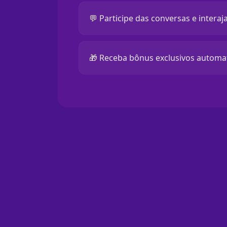
💬 Participe das conversas e interaj
🎁 Receba bônus exclusivos autom