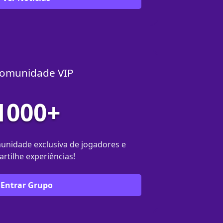
Comunidade VIP
1000+
unidade exclusiva de jogadores e
rtilhe experiências!
Entrar Grupo