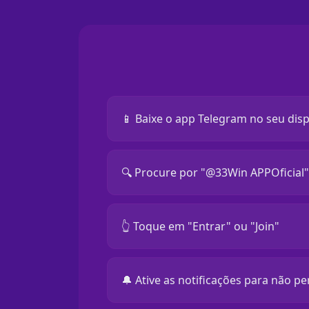
📱 Baixe o app Telegram no seu disp
🔍 Procure por "@33Win APPOficial"
👆 Toque em "Entrar" ou "Join"
🔔 Ative as notificações para não p