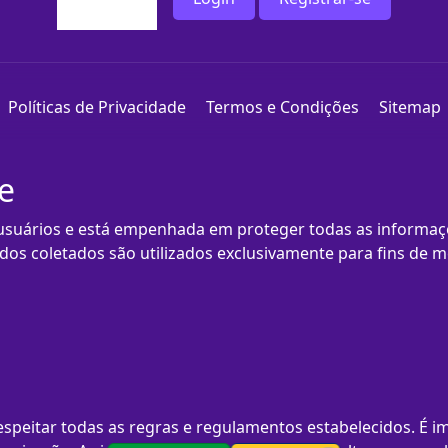
Políticas de Privacidade
Termos e Condições
Sitemap
de
 usuários e está empenhada em proteger todas as informaç
os coletados são utilizados exclusivamente para fins de m
peitar todas as regras e regulamentos estabelecidos. É im