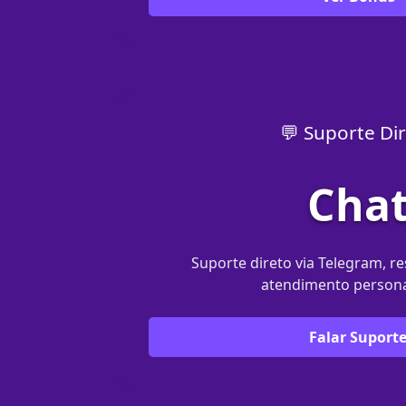
💬 Suporte Di
Cha
Suporte direto via Telegram, r
atendimento persona
Falar Suport