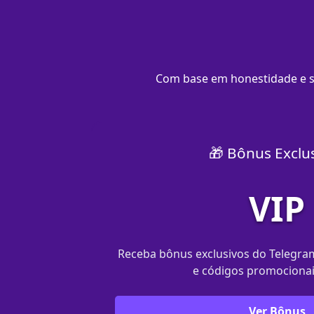
Com base em honestidade e se
🎁 Bônus Exclu
VIP
Receba bônus exclusivos do Telegra
e códigos promocionai
Ver Bônus