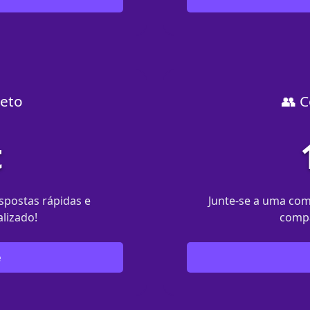
reto
👥 
t
espostas rápidas e
Junte-se a uma com
lizado!
compa
e