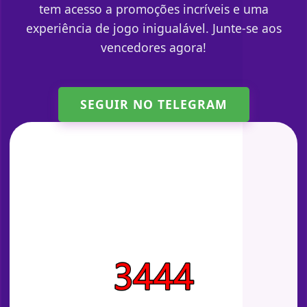
tem acesso a promoções incríveis e uma
experiência de jogo inigualável. Junte-se aos
vencedores agora!
SEGUIR NO TELEGRAM