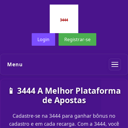
Login
Registrar-se
Menu
📱 3444 A Melhor Plataforma
de Apostas
Cadastre-se na 3444 para ganhar bônus no
cadastro e em cada recarga. Com a 3444, você