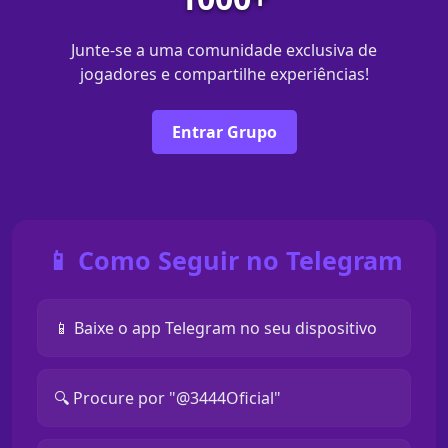
Junte-se a uma comunidade exclusiva de
jogadores e compartilhe experiências!
Entrar Grupo
📱 Como Seguir no Telegram
📱 Baixe o app Telegram no seu dispositivo
🔍 Procure por "@3444Oficial"