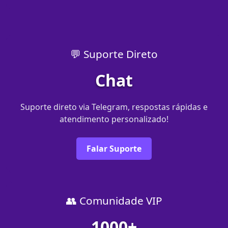
💬 Suporte Direto
Chat
Suporte direto via Telegram, respostas rápidas e
atendimento personalizado!
Falar Suporte
👥 Comunidade VIP
1000+