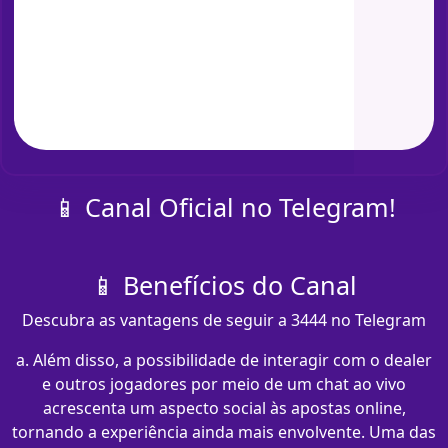
📱 Canal Oficial no Telegram!
📱 Benefícios do Canal
Descubra as vantagens de seguir a 3444 no Telegram
a. Além disso, a possibilidade de interagir com o dealer
e outros jogadores por meio de um chat ao vivo
acrescenta um aspecto social às apostas online,
tornando a experiência ainda mais envolvente. Uma das