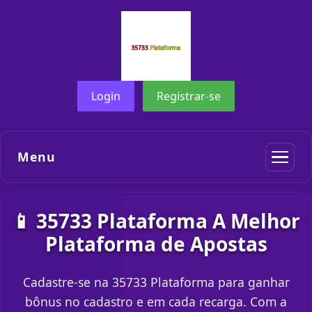
Login
Registrar-se
Menu
📱 35733 Plataforma A Melhor
Plataforma de Apostas
Cadastre-se na 35733 Plataforma para ganhar
bônus no cadastro e em cada recarga. Com a