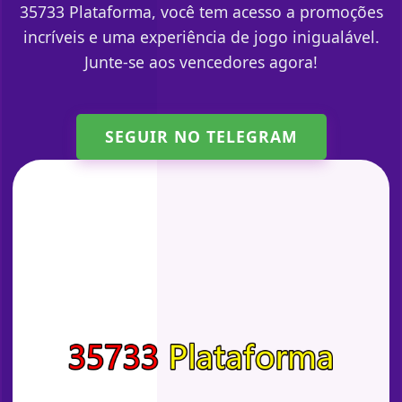
35733 Plataforma, você tem acesso a promoções
incríveis e uma experiência de jogo inigualável.
Junte-se aos vencedores agora!
SEGUIR NO TELEGRAM