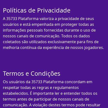
Políticas de Privacidade
A 35733 Plataforma valoriza a privacidade de seus
usuários e está empenhada em proteger todas as
informações pessoais fornecidas durante o uso de
nossos canais de comunicação. Todos os dados
coletados são utilizados exclusivamente para fins de
melhoria contínua da experiência de nossos jogadores.
Termos e Condições
Os usuários da 35733 Plataforma concordam em
respeitar todas as regras e regulamentos
estabelecidos. É importante ler e entender todos os
termos antes de participar de nossos canais de
comunicação. A violação destes termos pode resultar