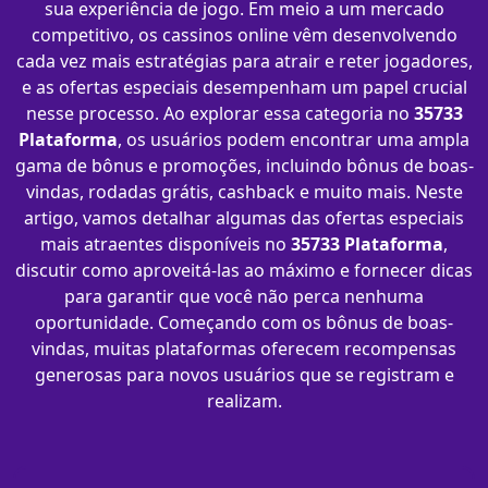
sua experiência de jogo. Em meio a um mercado
competitivo, os cassinos online vêm desenvolvendo
cada vez mais estratégias para atrair e reter jogadores,
e as ofertas especiais desempenham um papel crucial
nesse processo. Ao explorar essa categoria no
35733
Plataforma
, os usuários podem encontrar uma ampla
gama de bônus e promoções, incluindo bônus de boas-
vindas, rodadas grátis, cashback e muito mais. Neste
artigo, vamos detalhar algumas das ofertas especiais
mais atraentes disponíveis no
35733 Plataforma
,
discutir como aproveitá-las ao máximo e fornecer dicas
para garantir que você não perca nenhuma
oportunidade. Começando com os bônus de boas-
vindas, muitas plataformas oferecem recompensas
generosas para novos usuários que se registram e
realizam.