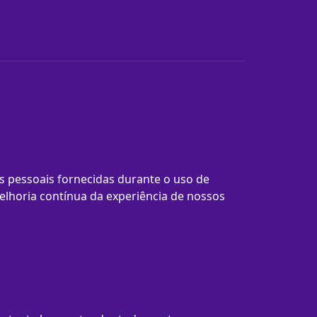
s pessoais fornecidas durante o uso de
elhoria contínua da experiência de nossos