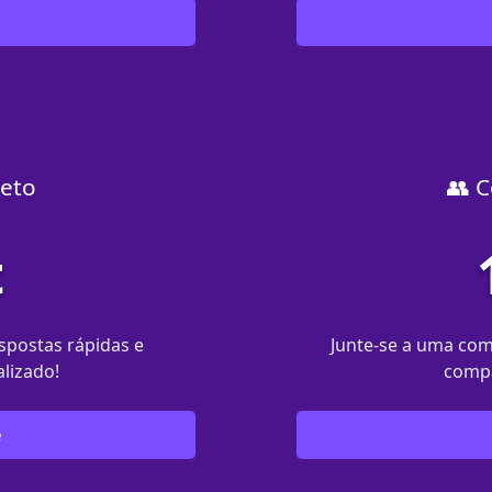
reto
👥 
t
espostas rápidas e
Junte-se a uma com
lizado!
compa
e