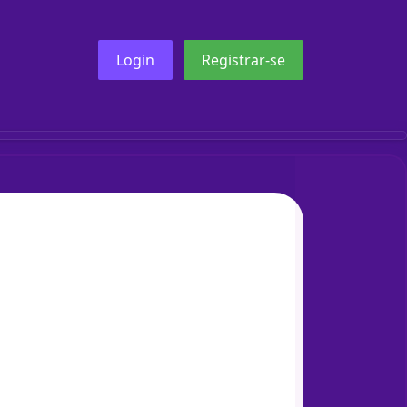
Login
Registrar-se