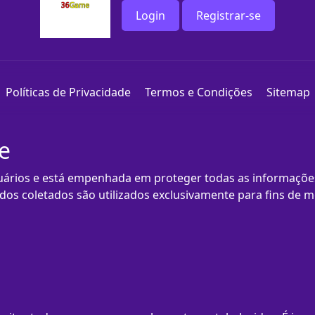
Login
Registrar-se
Políticas de Privacidade
Termos e Condições
Sitemap
de
suários e está empenhada em proteger todas as informaçõe
os coletados são utilizados exclusivamente para fins de m