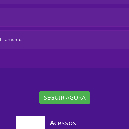
a
aticamente
SEGUIR AGORA
Acessos