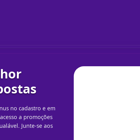
lhor
postas
nus no cadastro e em
 acesso a promoções
ualável. Junte-se aos