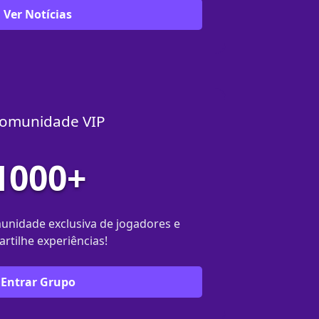
Ver Notícias
Comunidade VIP
1000+
unidade exclusiva de jogadores e
rtilhe experiências!
Entrar Grupo