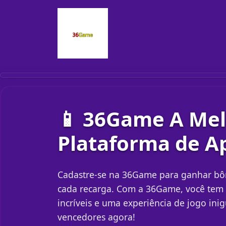
📱 36Game A Me
Plataforma de A
Cadastre-se na 36Game para ganhar bô
cada recarga. Com a 36Game, você tem
incríveis e uma experiência de jogo inig
vencedores agora!