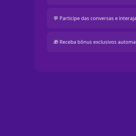
💬 Participe das conversas e interaj
🎁 Receba bônus exclusivos autom