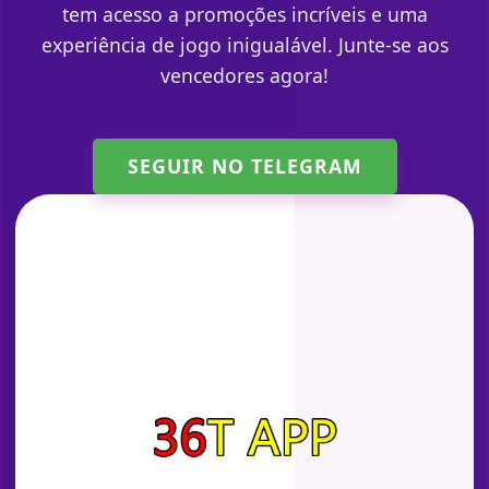
tem acesso a promoções incríveis e uma
experiência de jogo inigualável. Junte-se aos
vencedores agora!
SEGUIR NO TELEGRAM