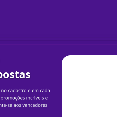
postas
 no cadastro e em cada
 promoções incríveis e
unte-se aos vencedores