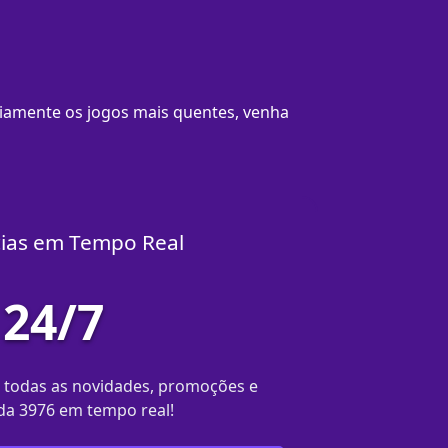
iariamente os jogos mais quentes, venha
cias em Tempo Real
24/7
e todas as novidades, promoções e
da 3976 em tempo real!