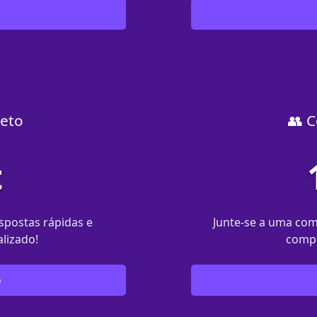
reto
👥 
t
espostas rápidas e
Junte-se a uma com
lizado!
compa
e