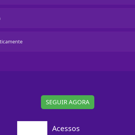
a
aticamente
SEGUIR AGORA
Acessos