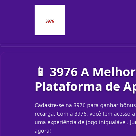
📱 3976 A Melhor
Plataforma de A
Cadastre-se na 3976 para ganhar bônus
recarga. Com a 3976, você tem acesso a
uma experiência de jogo inigualável. J
agora!