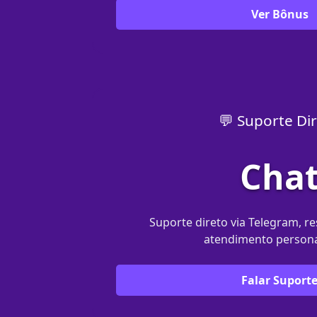
Ver Bônus
💬 Suporte Di
Cha
Suporte direto via Telegram, r
atendimento persona
Falar Suport