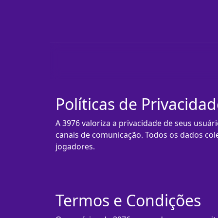
Políticas de Privacida
A 3976 valoriza a privacidade de seus usuá
canais de comunicação. Todos os dados cole
jogadores.
Termos e Condições