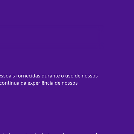
essoais fornecidas durante o uso de nossos
 contínua da experiência de nossos