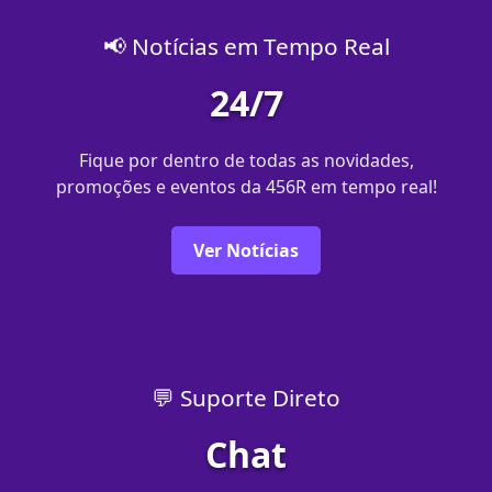
📢 Notícias em Tempo Real
24/7
Fique por dentro de todas as novidades,
promoções e eventos da 456R em tempo real!
Ver Notícias
💬 Suporte Direto
Chat