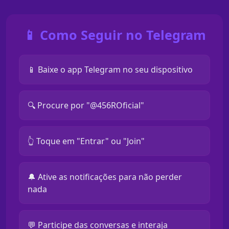
📱 Como Seguir no Telegram
📱 Baixe o app Telegram no seu dispositivo
🔍 Procure por "@456ROficial"
👆 Toque em "Entrar" ou "Join"
🔔 Ative as notificações para não perder
nada
💬 Participe das conversas e interaja