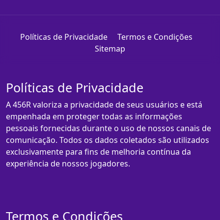
Políticas de Privacidade
Termos e Condições
Sitemap
Políticas de Privacidade
A 456R valoriza a privacidade de seus usuários e está
empenhada em proteger todas as informações
pessoais fornecidas durante o uso de nossos canais de
comunicação. Todos os dados coletados são utilizados
exclusivamente para fins de melhoria contínua da
experiência de nossos jogadores.
Termos e Condições