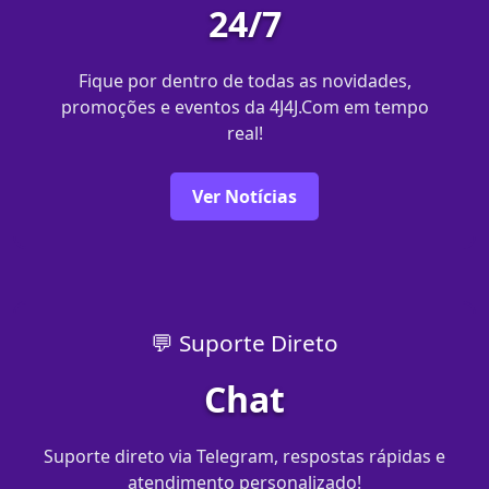
24/7
Fique por dentro de todas as novidades,
promoções e eventos da 4J4J.Com em tempo
real!
Ver Notícias
💬 Suporte Direto
Chat
Suporte direto via Telegram, respostas rápidas e
atendimento personalizado!