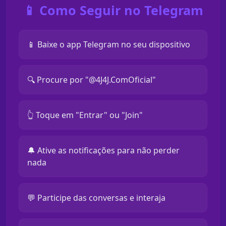
📱 Como Seguir no Telegram
📱 Baixe o app Telegram no seu dispositivo
🔍 Procure por "@4J4J.ComOficial"
👆 Toque em "Entrar" ou "Join"
🔔 Ative as notificações para não perder
nada
💬 Participe das conversas e interaja