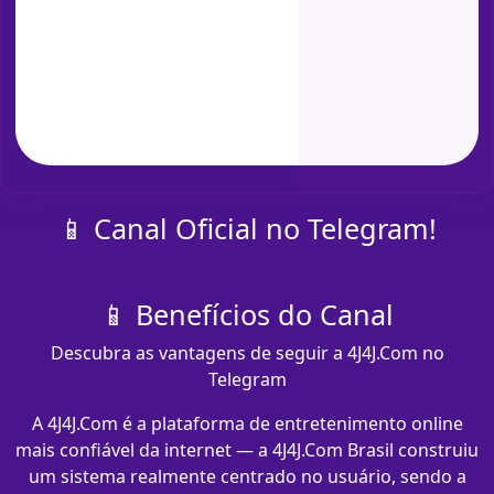
📱 Canal Oficial no Telegram!
📱 Benefícios do Canal
Descubra as vantagens de seguir a 4J4J.Com no
Telegram
A 4J4J.Com é a plataforma de entretenimento online
mais confiável da internet — a 4J4J.Com Brasil construiu
um sistema realmente centrado no usuário, sendo a