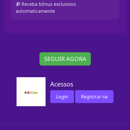
🎁 Receba bônus exclusivos
automaticamente
SEGUIR AGORA
Acessos
Login
Registrar-se