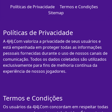
Políticas de Privacidade
Termos e Condições
Sitemap
Políticas de Privacidade
A 4J4J.Com valoriza a privacidade de seus usuários e
está empenhada em proteger todas as informações
pessoais fornecidas durante o uso de nossos canais de
comunicação. Todos os dados coletados são utilizados
exclusivamente para fins de melhoria contínua da
experiência de nossos jogadores.
Termos e Condições
Os usuários da 4J4J.Com concordam em respeitar todas