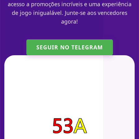
acesso a promoções incríveis e uma experiência
de jogo inigualável. Junte-se aos vencedores
agora!
SEGUIR NO TELEGRAM