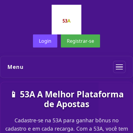
Login
Registrar-se
Menu
📱 53A A Melhor Plataforma
de Apostas
Cadastre-se na 53A para ganhar bônus no
cadastro e em cada recarga. Com a 53A, você tem