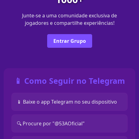
Junte-se a uma comunidade exclusiva de
jogadores e compartilhe experiências!
Entrar Grupo
📱 Como Seguir no Telegram
📱 Baixe o app Telegram no seu dispositivo
🔍 Procure por "@53AOficial"