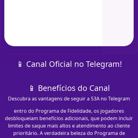
📱 Canal Oficial no Telegram!
📱 Benefícios do Canal
Descubra as vantagens de seguir a 53A no Telegram
entro do Programa de Fidelidade, os jogadores
desbloqueiam benefícios adicionais, que podem incluir
limites de saque mais altos e atendimento ao cliente
prioritário. A verdadeira beleza do Programa de