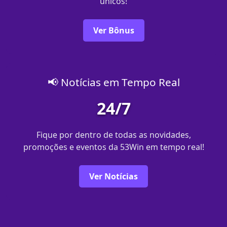
únicos!
Ver Bônus
📢 Notícias em Tempo Real
24/7
Fique por dentro de todas as novidades,
promoções e eventos da 53Win em tempo real!
Ver Notícias