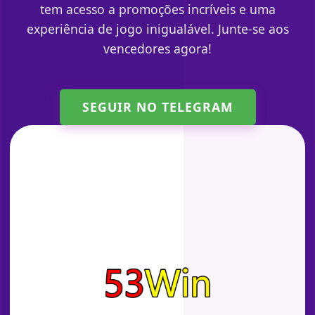
tem acesso a promoções incríveis e uma
experiência de jogo inigualável. Junte-se aos
vencedores agora!
SEGUIR NO TELEGRAM