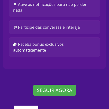
🔔 Ative as notificações para não perder
nada
💬 Participe das conversas e interaja
🎁 Receba bônus exclusivos
automaticamente
SEGUIR AGORA