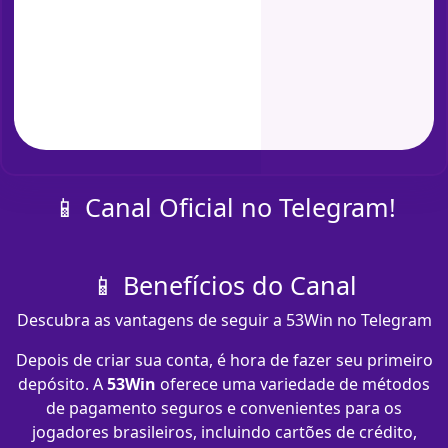
📱 Canal Oficial no Telegram!
📱 Benefícios do Canal
Descubra as vantagens de seguir a 53Win no Telegram
Depois de criar sua conta, é hora de fazer seu primeiro
depósito. A
53Win
oferece uma variedade de métodos
de pagamento seguros e convenientes para os
jogadores brasileiros, incluindo cartões de crédito,