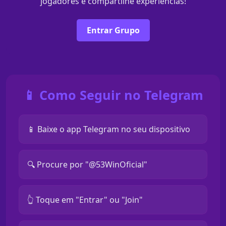
jogadores e compartilhe experiências!
Entrar Grupo
📱 Como Seguir no Telegram
📱 Baixe o app Telegram no seu dispositivo
🔍 Procure por "@53WinOficial"
👆 Toque em "Entrar" ou "Join"