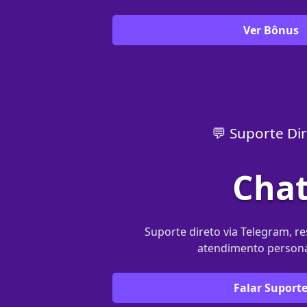
Ver Bônus
💬 Suporte Di
Cha
Suporte direto via Telegram, r
atendimento persona
Falar Suport