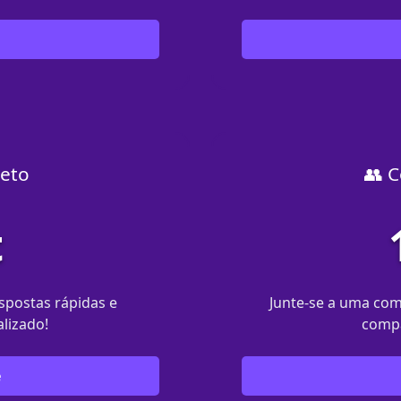
reto
👥 
t
espostas rápidas e
Junte-se a uma com
lizado!
compa
e