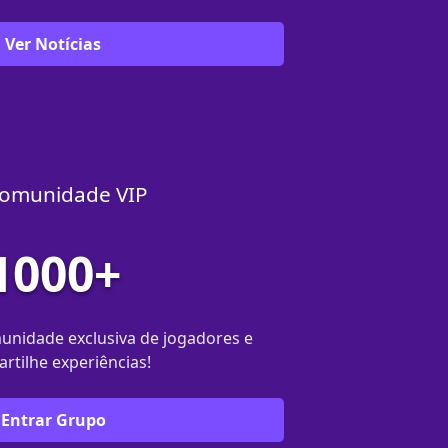
Ver Notícias
Comunidade VIP
1000+
unidade exclusiva de jogadores e
rtilhe experiências!
Entrar Grupo