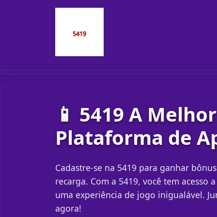
📱 5419 A Melhor
Plataforma de A
Cadastre-se na 5419 para ganhar bônus
recarga. Com a 5419, você tem acesso a
uma experiência de jogo inigualável. J
agora!