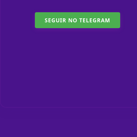
SEGUIR NO TELEGRAM