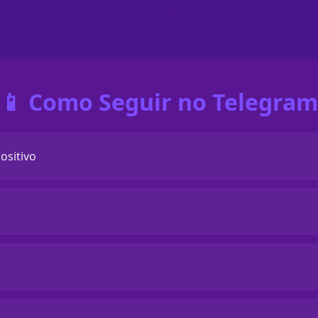
📱 Como Seguir no Telegram
ositivo