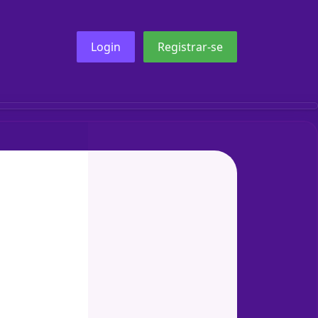
Login
Registrar-se