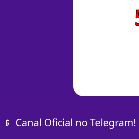
📱 Canal Oficial no Telegram!