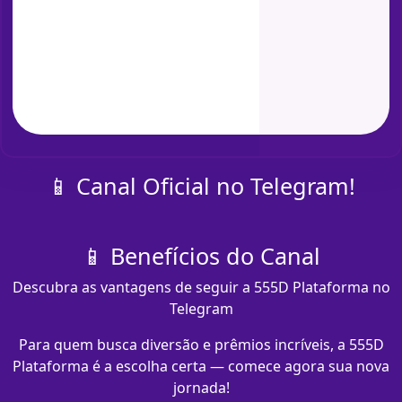
📱 Canal Oficial no Telegram!
📱 Benefícios do Canal
Descubra as vantagens de seguir a 555D Plataforma no
Telegram
Para quem busca diversão e prêmios incríveis, a 555D
Plataforma é a escolha certa — comece agora sua nova
jornada!