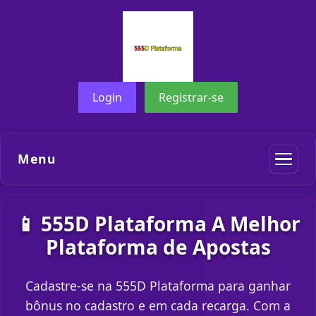
Login
Registrar-se
Menu
📱 555D Plataforma A Melhor
Plataforma de Apostas
Cadastre-se na 555D Plataforma para ganhar
bônus no cadastro e em cada recarga. Com a