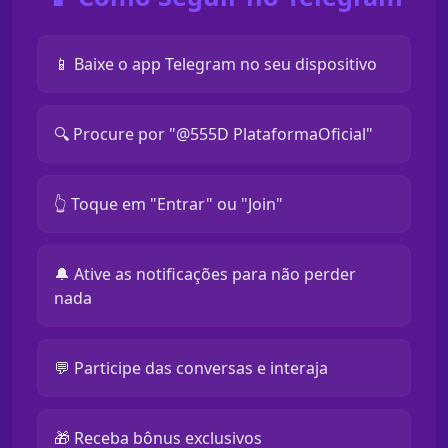
📱 Baixe o app Telegram no seu dispositivo
🔍 Procure por "@555D PlataformaOficial"
👆 Toque em "Entrar" ou "Join"
🔔 Ative as notificações para não perder
nada
💬 Participe das conversas e interaja
🎁 Receba bônus exclusivos