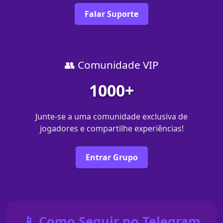
Falar Suporte
👥 Comunidade VIP
1000+
Junte-se a uma comunidade exclusiva de
jogadores e compartilhe experiências!
Entrar Grupo
📱 Como Seguir no Telegram