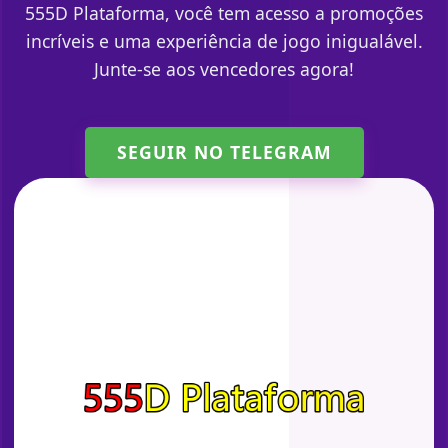
555D Plataforma, você tem acesso a promoções
incríveis e uma experiência de jogo inigualável.
Junte-se aos vencedores agora!
SEGUIR NO TELEGRAM