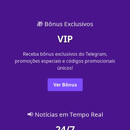
🎁 Bônus Exclusivos
VIP
Receba bônus exclusivos do Telegram,
promoções especiais e códigos promocionais
únicos!
Ver Bônus
📢 Notícias em Tempo Real
24/7