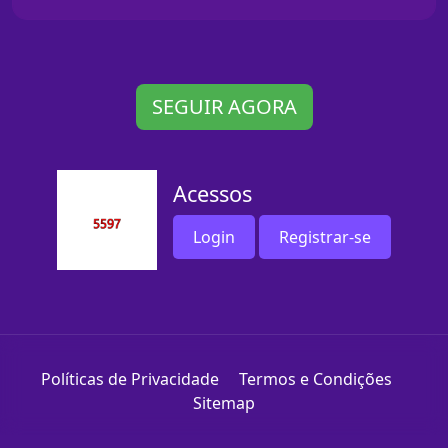
SEGUIR AGORA
Acessos
Login
Registrar-se
Políticas de Privacidade
Termos e Condições
Sitemap