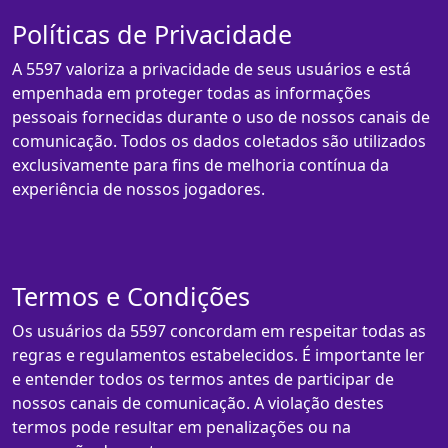
Políticas de Privacidade
A 5597 valoriza a privacidade de seus usuários e está
empenhada em proteger todas as informações
pessoais fornecidas durante o uso de nossos canais de
comunicação. Todos os dados coletados são utilizados
exclusivamente para fins de melhoria contínua da
experiência de nossos jogadores.
Termos e Condições
Os usuários da 5597 concordam em respeitar todas as
regras e regulamentos estabelecidos. É importante ler
e entender todos os termos antes de participar de
nossos canais de comunicação. A violação destes
termos pode resultar em penalizações ou na