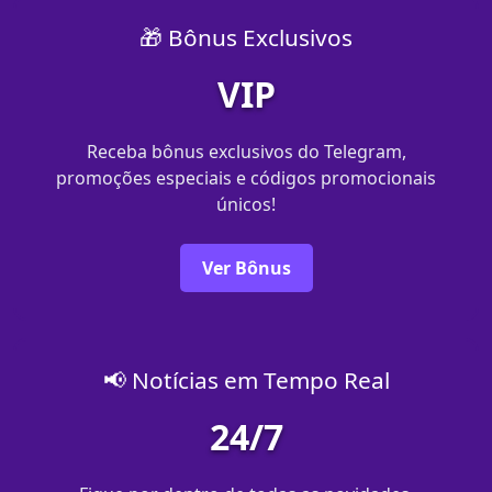
🎁 Bônus Exclusivos
VIP
Receba bônus exclusivos do Telegram,
promoções especiais e códigos promocionais
únicos!
Ver Bônus
📢 Notícias em Tempo Real
24/7