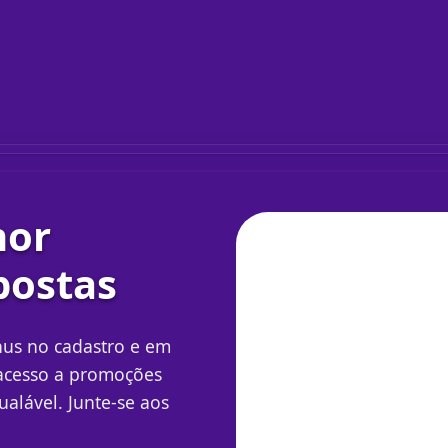
hor
postas
nus no cadastro e em
 acesso a promoções
ualável. Junte-se aos