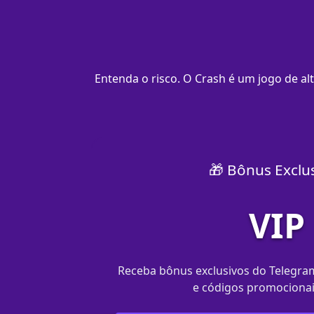
Entenda o risco. O Crash é um jogo de a
🎁 Bônus Exclu
VIP
Receba bônus exclusivos do Telegra
e códigos promocionai