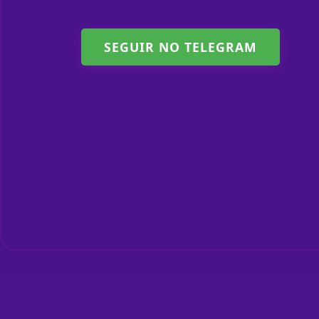
SEGUIR NO TELEGRAM