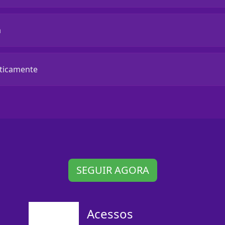
a
aticamente
SEGUIR AGORA
Acessos