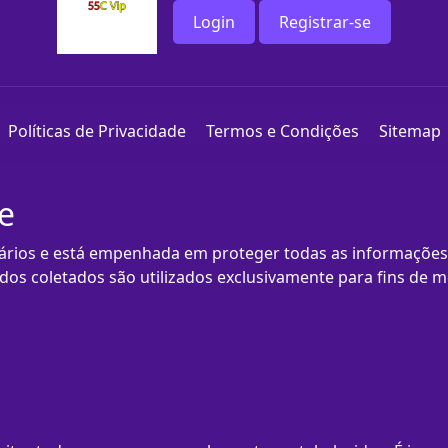
Login
Registrar-se
Políticas de Privacidade
Termos e Condições
Sitemap
de
suários e está empenhada em proteger todas as informações
os coletados são utilizados exclusivamente para fins de m