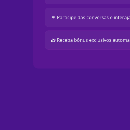
💬 Participe das conversas e interaj
🎁 Receba bônus exclusivos autom