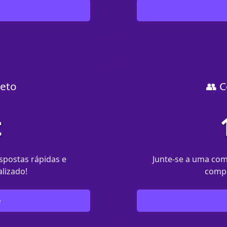
reto
👥 
t
espostas rápidas e
Junte-se a uma com
lizado!
compa
e