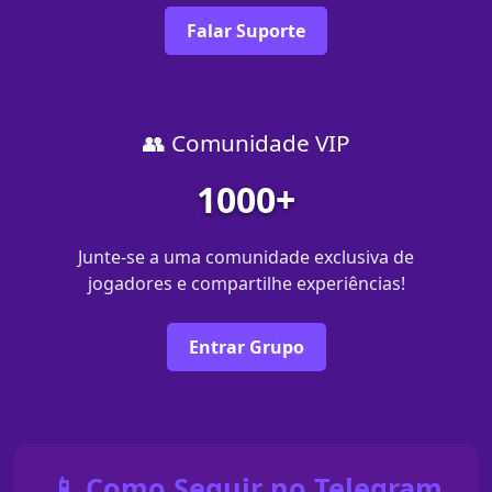
Falar Suporte
👥 Comunidade VIP
1000+
Junte-se a uma comunidade exclusiva de
jogadores e compartilhe experiências!
Entrar Grupo
📱 Como Seguir no Telegram