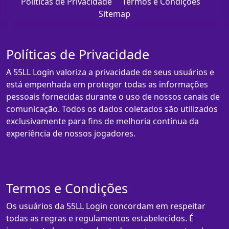
Políticas de Privacidade
Termos e Condições
Sitemap
Políticas de Privacidade
A 55LL Login valoriza a privacidade de seus usuários e
está empenhada em proteger todas as informações
pessoais fornecidas durante o uso de nossos canais de
comunicação. Todos os dados coletados são utilizados
exclusivamente para fins de melhoria contínua da
experiência de nossos jogadores.
Termos e Condições
Os usuários da 55LL Login concordam em respeitar
todas as regras e regulamentos estabelecidos. É