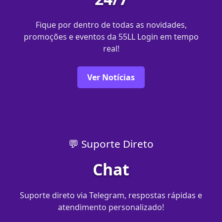
Fique por dentro de todas as novidades,
promoções e eventos da 55LL Login em tempo
real!
Ver Notícias
💬 Suporte Direto
Chat
Suporte direto via Telegram, respostas rápidas e
atendimento personalizado!