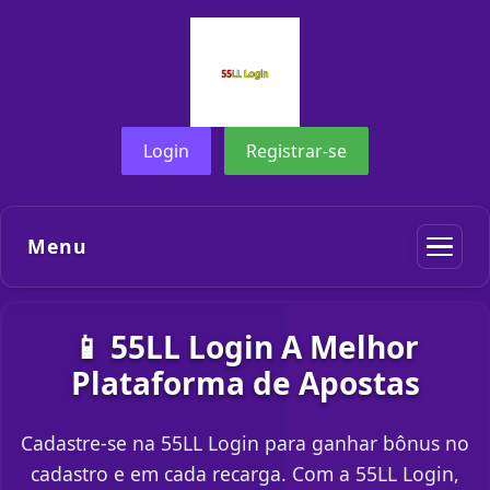
Login
Registrar-se
Menu
📱 55LL Login A Melhor
Plataforma de Apostas
Cadastre-se na 55LL Login para ganhar bônus no
cadastro e em cada recarga. Com a 55LL Login,