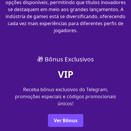
opções disponíveis, permitindo que títulos inovadores
se destaquem em meio aos grandes lançamentos. A
indústria de games está se diversificando, oferecendo
cada vez mais experiências para diferentes perfis de
jogadores.
🎁 Bônus Exclusivos
VIP
Receba bônus exclusivos do Telegram,
promoções especiais e códigos promocionais
únicos!
Ver Bônus