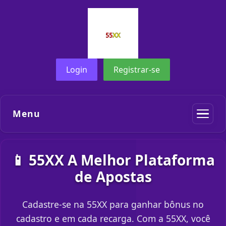
Login
Registrar-se
Menu
📱 55XX A Melhor Plataforma
de Apostas
Cadastre-se na 55XX para ganhar bônus no
cadastro e em cada recarga. Com a 55XX, você