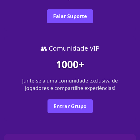
Falar Suporte
👥 Comunidade VIP
1000+
Junte-se a uma comunidade exclusiva de
jogadores e compartilhe experiências!
Entrar Grupo