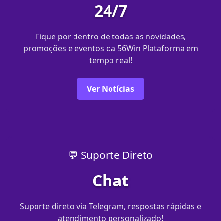
24/7
Fique por dentro de todas as novidades,
promoções e eventos da 56Win Plataforma em
tempo real!
Ver Notícias
💬 Suporte Direto
Chat
Suporte direto via Telegram, respostas rápidas e
atendimento personalizado!