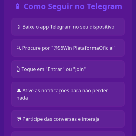
📱 Como Seguir no Telegram
📱 Baixe o app Telegram no seu dispositivo
🔍 Procure por "@56Win PlataformaOficial"
👆 Toque em "Entrar" ou "Join"
🔔 Ative as notificações para não perder
nada
💬 Participe das conversas e interaja