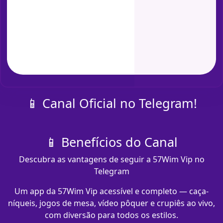
📱 Canal Oficial no Telegram!
📱 Benefícios do Canal
Descubra as vantagens de seguir a 57Wim Vip no
Telegram
Um app da 57Wim Vip acessível e completo — caça-
níqueis, jogos de mesa, vídeo pôquer e crupiês ao vivo,
com diversão para todos os estilos.