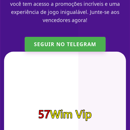
você tem acesso a promoções incríveis e uma
experiência de jogo inigualável. Junte-se aos
vencedores agora!
SEGUIR NO TELEGRAM