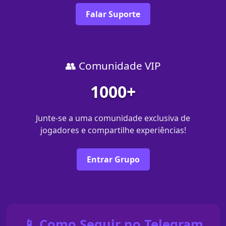
Falar Suporte
👥 Comunidade VIP
1000+
Junte-se a uma comunidade exclusiva de
jogadores e compartilhe experiências!
Entrar Grupo
📱 Como Seguir no Telegram