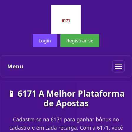
Login
Registrar-se
Menu
📱 6171 A Melhor Plataforma
de Apostas
Cadastre-se na 6171 para ganhar bônus no
cadastro e em cada recarga. Com a 6171, você