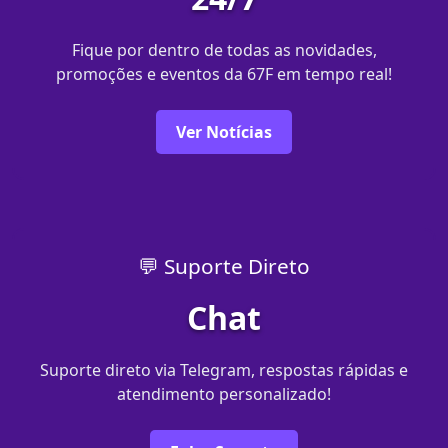
Fique por dentro de todas as novidades,
promoções e eventos da 67F em tempo real!
Ver Notícias
💬 Suporte Direto
Chat
Suporte direto via Telegram, respostas rápidas e
atendimento personalizado!