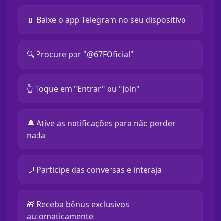
📱 Baixe o app Telegram no seu dispositivo
🔍 Procure por "@67FOficial"
👆 Toque em "Entrar" ou "Join"
🔔 Ative as notificações para não perder
nada
💬 Participe das conversas e interaja
🎁 Receba bônus exclusivos
automaticamente