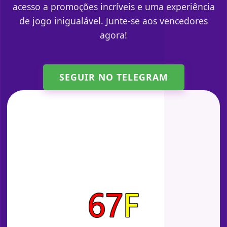
acesso a promoções incríveis e uma experiência
de jogo inigualável. Junte-se aos vencedores
agora!
SEGUIR NO TELEGRAM