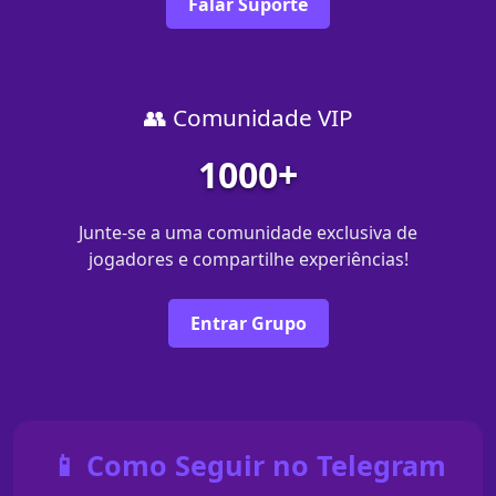
Falar Suporte
👥 Comunidade VIP
1000+
Junte-se a uma comunidade exclusiva de
jogadores e compartilhe experiências!
Entrar Grupo
📱 Como Seguir no Telegram