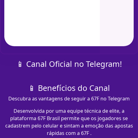
📱 Canal Oficial no Telegram!
📱 Benefícios do Canal
Descubra as vantagens de seguir a 67F no Telegram
Desenvolvida por uma equipe técnica de elite, a
plataforma 67F Brasil permite que os jogadores se
cadastrem pelo celular e sintam a emoção das apostas
rápidas com a 67F .