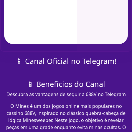
📱 Canal Oficial no Telegram!
📱 Benefícios do Canal
Descubra as vantagens de seguir a 688V no Telegram
O Mines é um dos jogos online mais populares no
cassino 688V, inspirado no clássico quebra-cabeça de
lógica Minesweeper. Neste jogo, o objetivo é revelar
peças em uma grade enquanto evita minas ocultas. O