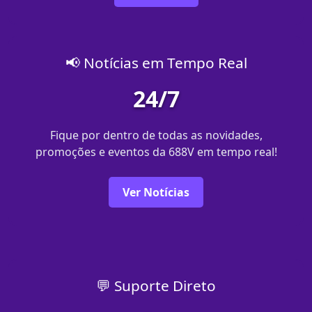
📢 Notícias em Tempo Real
24/7
Fique por dentro de todas as novidades,
promoções e eventos da 688V em tempo real!
Ver Notícias
💬 Suporte Direto