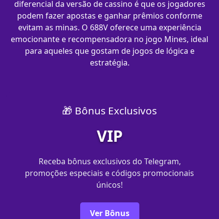
diferencial da versão de cassino é que os jogadores
podem fazer apostas e ganhar prêmios conforme
evitam as minas. O 688V oferece uma experiência
emocionante e recompensadora no jogo Mines, ideal
para aqueles que gostam de jogos de lógica e
estratégia.
🎁 Bônus Exclusivos
VIP
Receba bônus exclusivos do Telegram,
promoções especiais e códigos promocionais
únicos!
Ver Bônus