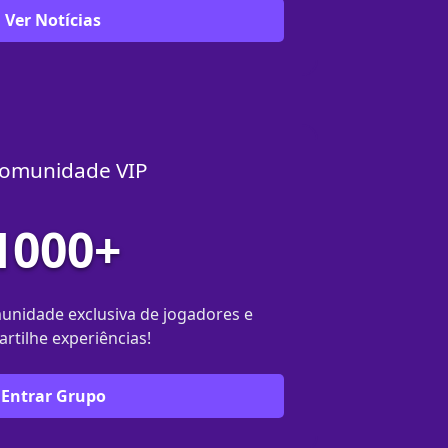
Ver Notícias
Comunidade VIP
1000+
unidade exclusiva de jogadores e
rtilhe experiências!
Entrar Grupo