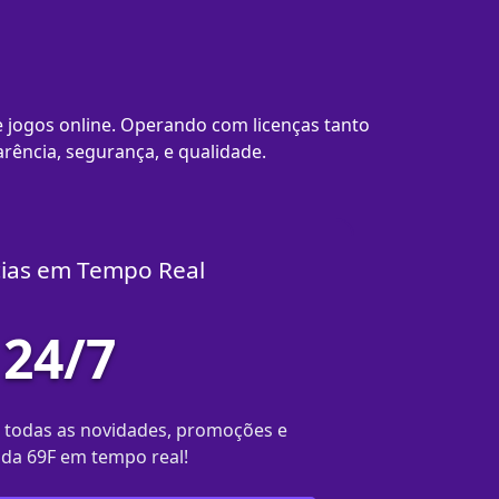
 jogos online. Operando com licenças tanto
rência, segurança, e qualidade.
cias em Tempo Real
24/7
e todas as novidades, promoções e
 da 69F em tempo real!