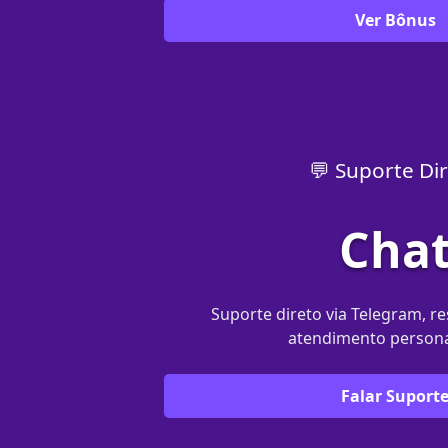
Ver Bônus
💬 Suporte Di
Cha
Suporte direto via Telegram, r
atendimento persona
Falar Suport