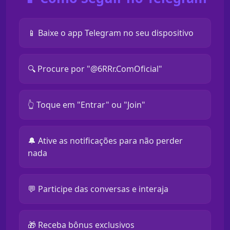
📱 Baixe o app Telegram no seu dispositivo
🔍 Procure por "@6RRr.ComOficial"
👆 Toque em "Entrar" ou "Join"
🔔 Ative as notificações para não perder
nada
💬 Participe das conversas e interaja
🎁 Receba bônus exclusivos