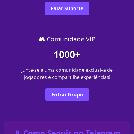
Falar Suporte
👥 Comunidade VIP
1000+
Junte-se a uma comunidade exclusiva de
jogadores e compartilhe experiências!
Entrar Grupo
📱 Como Seguir no Telegram