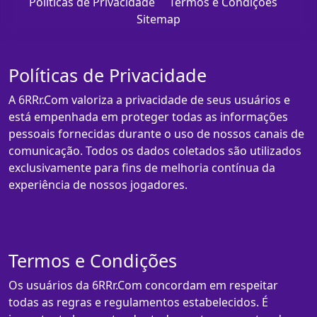
Políticas de Privacidade
Termos e Condições
Sitemap
Políticas de Privacidade
A 6RRr.Com valoriza a privacidade de seus usuários e
está empenhada em proteger todas as informações
pessoais fornecidas durante o uso de nossos canais de
comunicação. Todos os dados coletados são utilizados
exclusivamente para fins de melhoria contínua da
experiência de nossos jogadores.
Termos e Condições
Os usuários da 6RRr.Com concordam em respeitar
todas as regras e regulamentos estabelecidos. É