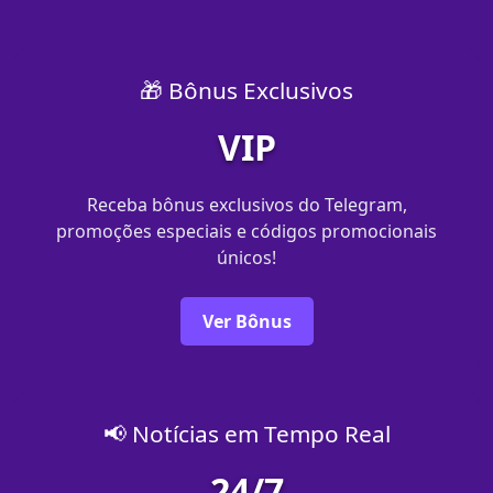
🎁 Bônus Exclusivos
VIP
Receba bônus exclusivos do Telegram,
promoções especiais e códigos promocionais
únicos!
Ver Bônus
📢 Notícias em Tempo Real
24/7