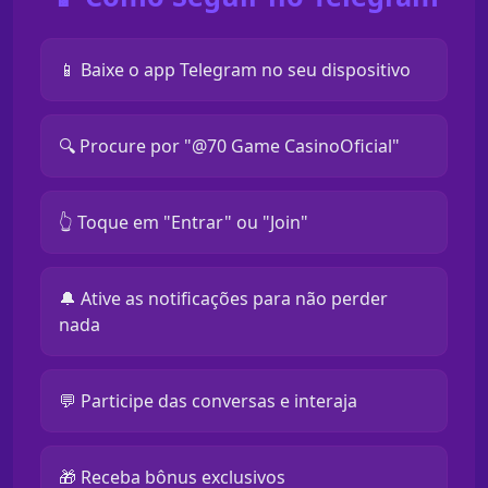
📱 Baixe o app Telegram no seu dispositivo
🔍 Procure por "@70 Game CasinoOficial"
👆 Toque em "Entrar" ou "Join"
🔔 Ative as notificações para não perder
nada
💬 Participe das conversas e interaja
🎁 Receba bônus exclusivos