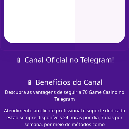
📱 Canal Oficial no Telegram!
📱 Benefícios do Canal
Descubra as vantagens de seguir a 70 Game Casino no
Telegram
Atendimento ao cliente profissional e suporte dedicado
estão sempre disponíveis 24 horas por dia, 7 dias por
semana, por meio de métodos como