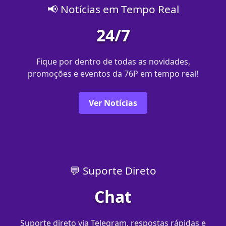
📢 Notícias em Tempo Real
24/7
Fique por dentro de todas as novidades,
promoções e eventos da 76P em tempo real!
Ver Notícias
💬 Suporte Direto
Chat
Suporte direto via Telegram, respostas rápidas e