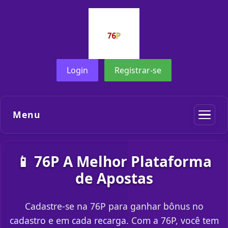
Login
Registrar-se
Menu
📱 76P A Melhor Plataforma
de Apostas
Cadastre-se na 76P para ganhar bônus no
cadastro e em cada recarga. Com a 76P, você tem