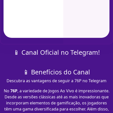
📱 Canal Oficial no Telegram!
📱 Benefícios do Canal
Descubra as vantagens de seguir a 76P no Telegram
No
76P
, a variedade de Jogos Ao Vivo é impressionante.
Desde as versões clássicas até as mais inovadoras que
incorporam elementos de gamificação, os jogadores
têm uma gama diversificada para escolher. Além disso,