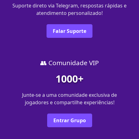
Suporte direto via Telegram, respostas rápidas e
atendimento personalizado!
Falar Suporte
👥 Comunidade VIP
1000+
Junte-se a uma comunidade exclusiva de
jogadores e compartilhe experiências!
Entrar Grupo