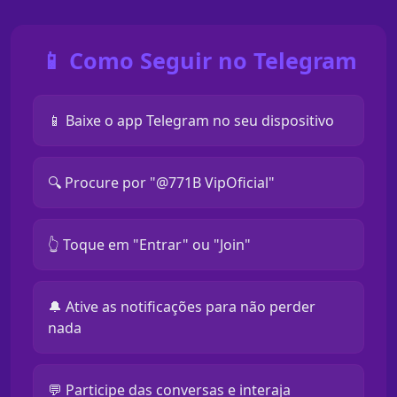
📱 Como Seguir no Telegram
📱 Baixe o app Telegram no seu dispositivo
🔍 Procure por "@771B VipOficial"
👆 Toque em "Entrar" ou "Join"
🔔 Ative as notificações para não perder
nada
💬 Participe das conversas e interaja