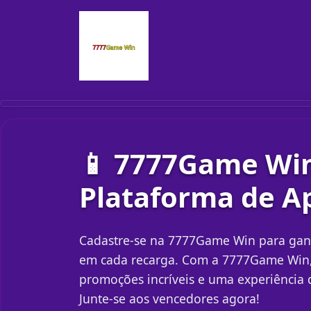
📱 7777Game Wi
Plataforma de A
Cadastre-se na 7777Game Win para gan
em cada recarga. Com a 7777Game Win,
promoções incríveis e uma experiência d
Junte-se aos vencedores agora!