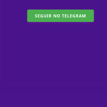
SEGUIR NO TELEGRAM