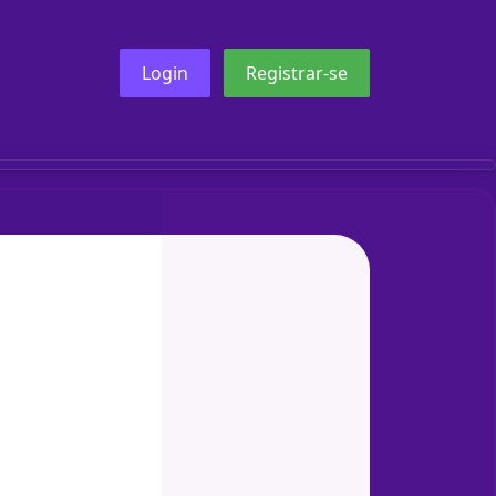
Login
Registrar-se