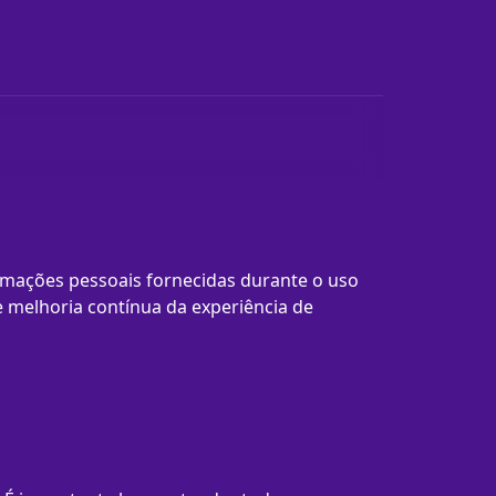
rmações pessoais fornecidas durante o uso
e melhoria contínua da experiência de