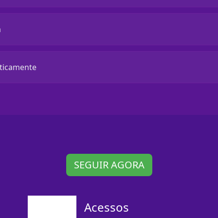
a
aticamente
SEGUIR AGORA
Acessos