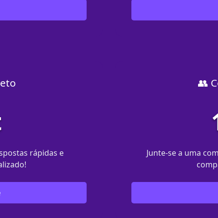
reto
👥 
t
espostas rápidas e
Junte-se a uma com
lizado!
compa
e