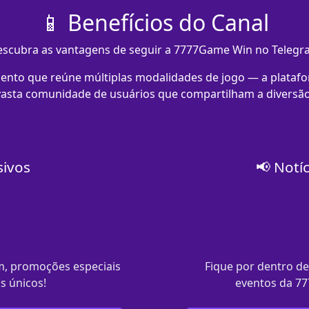
📱 Benefícios do Canal
scubra as vantagens de seguir a 7777Game Win no Teleg
ento que reúne múltiplas modalidades de jogo — a plataf
vasta comunidade de usuários que compartilham a diversão
sivos
📢 Notí
m, promoções especiais
Fique por dentro d
s únicos!
eventos da 7