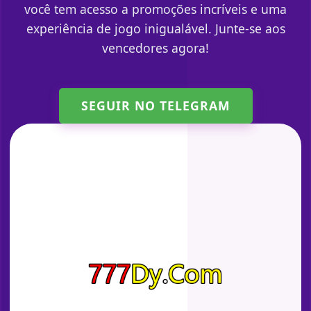
você tem acesso a promoções incríveis e uma
experiência de jogo inigualável. Junte-se aos
vencedores agora!
SEGUIR NO TELEGRAM