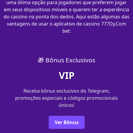
uma ótima opção para jogadores que preferem jogar
em seus dispositivos móveis e querem ter a experiência
do cassino na ponta dos dedos. Aqui estão algumas das
vantagens de usar o aplicativo de cassino 777Dy.Com
bet:
🎁 Bônus Exclusivos
VIP
Receba bônus exclusivos do Telegram,
promoções especiais e códigos promocionais
únicos!
Ver Bônus