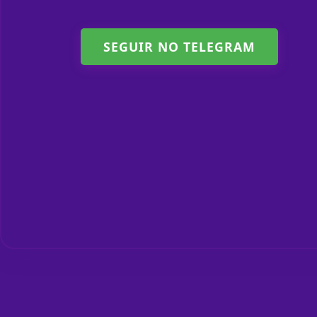
SEGUIR NO TELEGRAM