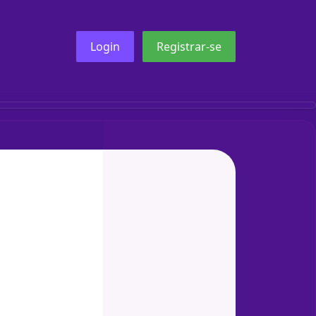
Login
Registrar-se