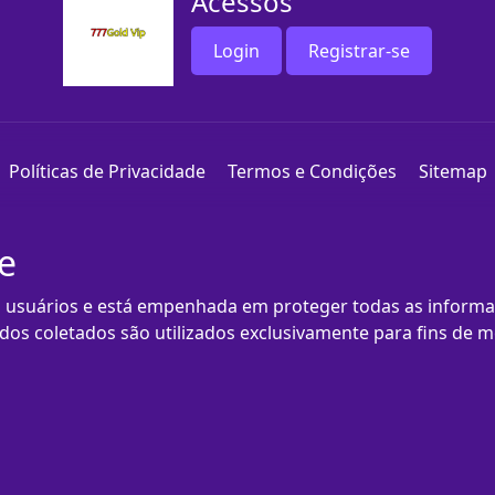
Acessos
Login
Registrar-se
Políticas de Privacidade
Termos e Condições
Sitemap
de
us usuários e está empenhada em proteger todas as inform
os coletados são utilizados exclusivamente para fins de m