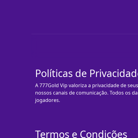
Políticas de Privacida
A 777Gold Vip valoriza a privacidade de se
nossos canais de comunicação. Todos os dad
jogadores.
Termos e Condições