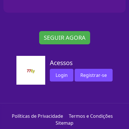
SEGUIR AGORA
Acessos
Login
Registrar-se
Políticas de Privacidade
Termos e Condições
Sitemap