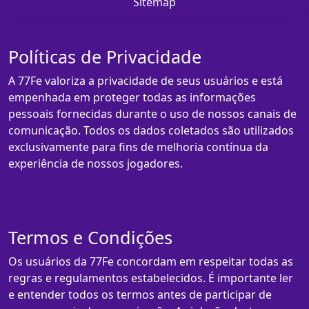
Sitemap
Políticas de Privacidade
A 77Fe valoriza a privacidade de seus usuários e está
empenhada em proteger todas as informações
pessoais fornecidas durante o uso de nossos canais de
comunicação. Todos os dados coletados são utilizados
exclusivamente para fins de melhoria contínua da
experiência de nossos jogadores.
Termos e Condições
Os usuários da 77Fe concordam em respeitar todas as
regras e regulamentos estabelecidos. É importante ler
e entender todos os termos antes de participar de