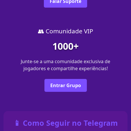
Falar Suporte
👥 Comunidade VIP
1000+
Junte-se a uma comunidade exclusiva de
jogadores e compartilhe experiências!
Entrar Grupo
📱 Como Seguir no Telegram