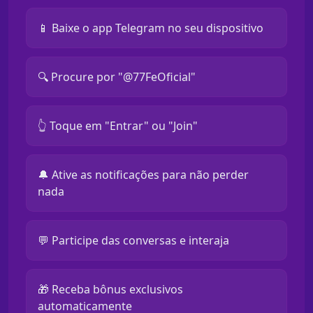
📱 Baixe o app Telegram no seu dispositivo
🔍 Procure por "@77FeOficial"
👆 Toque em "Entrar" ou "Join"
🔔 Ative as notificações para não perder
nada
💬 Participe das conversas e interaja
🎁 Receba bônus exclusivos
automaticamente