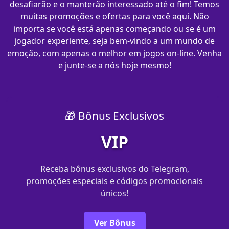
desafiarão e o manterão interessado até o fim! Temos
muitas promoções e ofertas para você aqui. Não
importa se você está apenas começando ou se é um
jogador experiente, seja bem-vindo a um mundo de
emoção, com apenas o melhor em jogos on-line. Venha
e junte-se a nós hoje mesmo!
🎁 Bônus Exclusivos
VIP
Receba bônus exclusivos do Telegram,
promoções especiais e códigos promocionais
únicos!
Ver Bônus