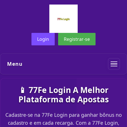
Login
Registrar-se
Menu
📱 77Fe Login A Melhor
Plataforma de Apostas
Cadastre-se na 77Fe Login para ganhar bônus no
cadastro e em cada recarga. Com a 77Fe Login,