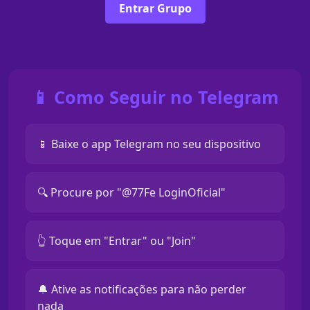
Entrar Grupo
📱 Como Seguir no Telegram
📱 Baixe o app Telegram no seu dispositivo
🔍 Procure por "@77Fe LoginOficial"
👆 Toque em "Entrar" ou "Join"
🔔 Ative as notificações para não perder
nada