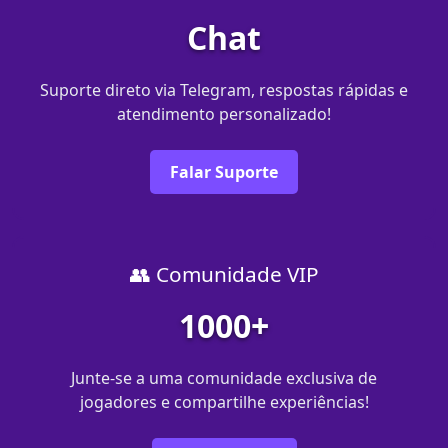
Chat
Suporte direto via Telegram, respostas rápidas e
atendimento personalizado!
Falar Suporte
👥 Comunidade VIP
1000+
Junte-se a uma comunidade exclusiva de
jogadores e compartilhe experiências!