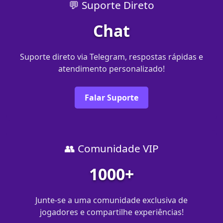
💬 Suporte Direto
Chat
Suporte direto via Telegram, respostas rápidas e
atendimento personalizado!
Falar Suporte
👥 Comunidade VIP
1000+
Junte-se a uma comunidade exclusiva de
jogadores e compartilhe experiências!