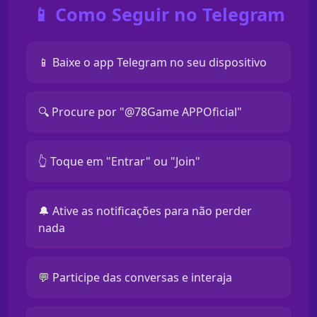
📱 Como Seguir no Telegram
📱 Baixe o app Telegram no seu dispositivo
🔍 Procure por "@78Game APPOficial"
👆 Toque em "Entrar" ou "Join"
🔔 Ative as notificações para não perder
nada
💬 Participe das conversas e interaja