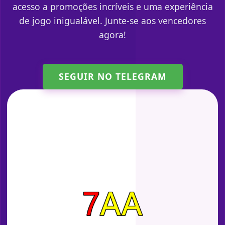
acesso a promoções incríveis e uma experiência
de jogo inigualável. Junte-se aos vencedores
agora!
SEGUIR NO TELEGRAM