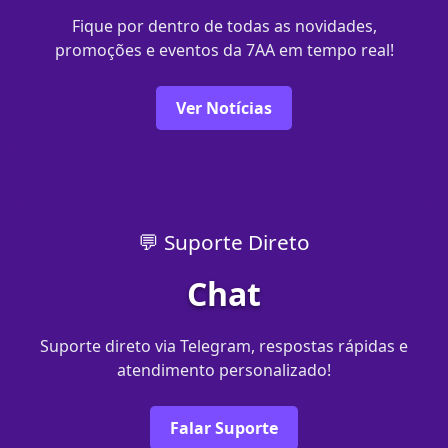
Fique por dentro de todas as novidades,
promoções e eventos da 7AA em tempo real!
Ver Notícias
💬 Suporte Direto
Chat
Suporte direto via Telegram, respostas rápidas e
atendimento personalizado!
Falar Suporte