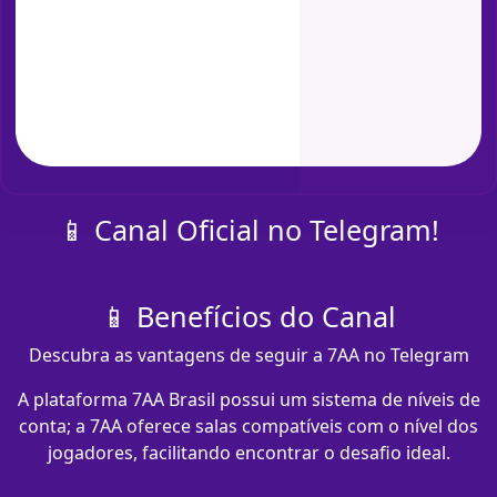
📱 Canal Oficial no Telegram!
📱 Benefícios do Canal
Descubra as vantagens de seguir a 7AA no Telegram
A plataforma 7AA Brasil possui um sistema de níveis de
conta; a 7AA oferece salas compatíveis com o nível dos
jogadores, facilitando encontrar o desafio ideal.