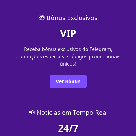
🎁 Bônus Exclusivos
VIP
Receba bônus exclusivos do Telegram,
promoções especiais e códigos promocionais
únicos!
Ver Bônus
📢 Notícias em Tempo Real
24/7