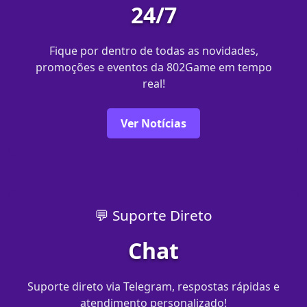
24/7
Fique por dentro de todas as novidades,
promoções e eventos da 802Game em tempo
real!
Ver Notícias
💬 Suporte Direto
Chat
Suporte direto via Telegram, respostas rápidas e
atendimento personalizado!