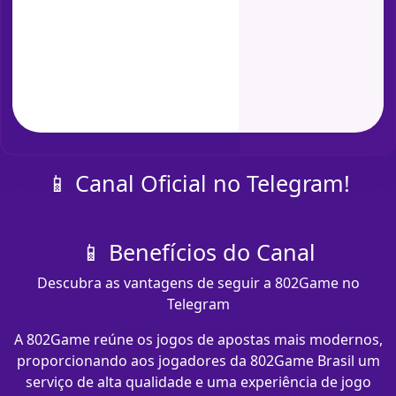
📱 Canal Oficial no Telegram!
📱 Benefícios do Canal
Descubra as vantagens de seguir a 802Game no
Telegram
A 802Game reúne os jogos de apostas mais modernos,
proporcionando aos jogadores da 802Game Brasil um
serviço de alta qualidade e uma experiência de jogo